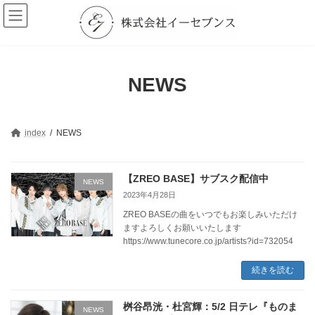
コ
ナ
ン
ビ
テ
ゲ
ン
ー
ツ
シ
へ
ョ
NEWS
ス
ン
キ
に
ッ
移
プ
動
index
NEWS
【ZREO BASE】サブスク配信中
NEWS
2023年4月28日
ZREO BASEの曲をいつでもお楽しみいただけ
ますよろしくお願いいたします
https://www.tunecore.co.jp/artists?id=732054
続きを読む
桝谷昂洸・杜宮輝：5/2 日テレ『ものま
NEWS