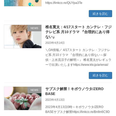
https://linkco.re/QUYpa3Te
続きを読む
椎名寛太：4/17スタート カンテレ・フジ
NEWS
テレビ系 月10ドラマ 『合理的にあり得
ない』
2023年4月14日
＼OA情報／ 4/17スタート カンテレ・フジテレ
ビ系 月10ドラマ 『合理的にあり得ない～探
偵・上水流涼子の解明～』 椎名寛太がレギュラ
ーで出演いたしますhttps://www.ktv.jp/arienai/
続きを読む
サブスク解禁！キボウノウタ/ZERO
NEWS
BASE
2023年4月13日
2023年4月13日0時～キボウノウタ/ZERO
BASEサブスク解禁https://linkco.re/Bn8n6C9D