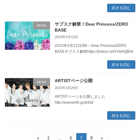
続きを読む
サブスク解禁！Dear Princess/ZERO
NEWS
BASE
2023年4月12日
2023年4月12日0時～Dear Princess/ZERO
BASEサブスク解禁https://linkco.re/GYbHQB04
続きを読む
ARTISTページ公開
NEWS
2023年3月29日
ARTISTページを公開しました
http://eseventh.jp/artist/
続きを読む
投
固
固
固
固
«
1
…
6
7
8
»