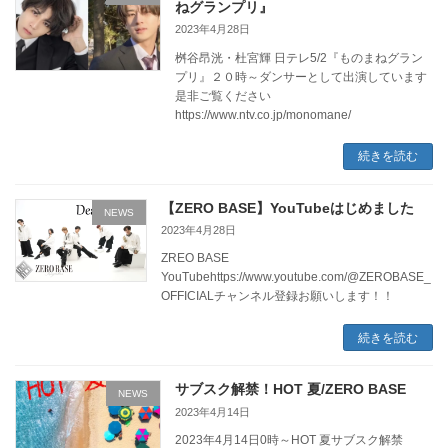
ねグランプリ』
2023年4月28日
桝谷昂洸・杜宮輝 日テレ5/2『ものまねグラン
プリ』２０時～ダンサーとして出演しています
是非ご覧ください
https://www.ntv.co.jp/monomane/
続きを読む
【ZERO BASE】YouTubeはじめました
NEWS
2023年4月28日
ZREO BASE
YouTubehttps://www.youtube.com/@ZEROBASE_
OFFICIALチャンネル登録お願いします！！
続きを読む
サブスク解禁！HOT 夏/ZERO BASE
NEWS
2023年4月14日
2023年4月14日0時～HOT 夏サブスク解禁