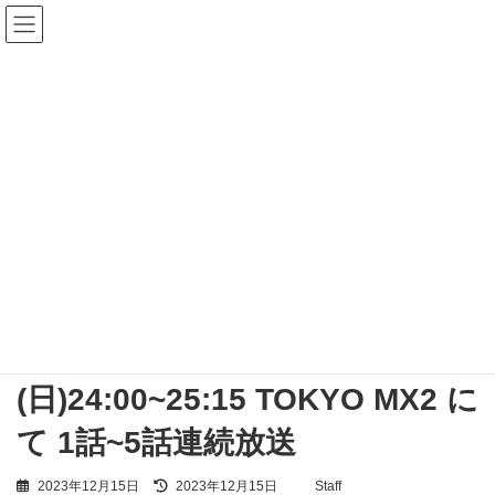
コ
ナ
ン
ビ
テ
ゲ
ン
ー
ツ
シ
へ
ョ
NEWS
ス
ン
キ
に
ッ
移
プ
動
index
NEWS
椎名寛太：ドラマ『3人のチロル』 2023年12月31日(日)24:00~25:15 TOKYO
MX2 にて 1話~5話連続放送
椎名寛太：ドラマ『3人のチロ
ル』 2023年12月31日
(日)24:00~25:15 TOKYO MX2 に
て 1話~5話連続放送
最
2023年12月15日
2023年12月15日
Staff