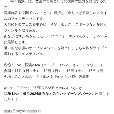
新
「Live！横浜」は、音楽のまちとしての横浜の魅力を発信するた
日
め、
時
音楽施設や民間イベントと共に連携して創り上げる新しいスタイ
:
ルのフェスティバルです。
大規模音楽フェスを中心に、音楽、ダンス、スポーツなど多彩な
ジャンルを取り込み、
街なかに30か所を超えるライブパフォーマンスのステージを一斉
に展開します。
魅力的な横浜のオープンスペースを舞台に、まち全体がライブで
躍動するフェスティバル。
名称：Live！横浜2024（ライブヨコハマニセンニジュウヨン）
会期：11月９日（土）、10日（日）、 16日（土）、17日（日）
会場：みなとみらい２１地区を中心とした都心臨海部
⭐︎
ジュニアチーム〝ZERO BASE mini(みにべ)〟が
11/9 Live！横浜2024@みなとみらいクイーンズパーク
に出演しま
した！！
https://liveyokohama.jp