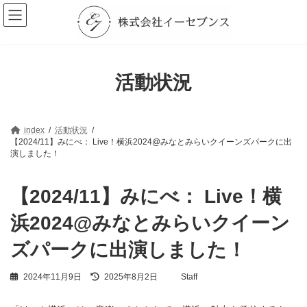
コ
ナ
ン
ビ
テ
ゲ
ン
ー
ツ
シ
へ
ョ
活動状況
ス
ン
キ
に
ッ
移
プ
動
index
活動状況
【2024/11】みにべ： Live！横浜2024@みなとみらいクイーンズパークに出
演しました！
【2024/11】みにべ： Live！横
浜2024@みなとみらいクイーン
ズパークに出演しました！
最
2024年11月9日
2025年8月2日
Staff
終
更