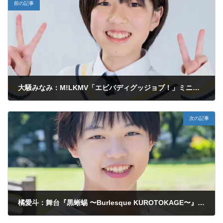
前の記事
大騒みなみ：M!LKMV「エビバディグッジョブ！」ミニM!LK役
2024年10月23日
次の記事
橘愛斗：舞台『黒蜥蜴 〜Burlesque KUROTOKAGE〜』出演決定！
2024年11月14日